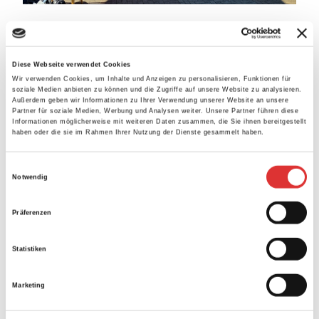
PLEASE SHARE THIS
Diese Webseite verwendet Cookies
Wir verwenden Cookies, um Inhalte und Anzeigen zu personalisieren, Funktionen für
soziale Medien anbieten zu können und die Zugriffe auf unsere Website zu analysieren.
Außerdem geben wir Informationen zu Ihrer Verwendung unserer Website an unsere
Partner für soziale Medien, Werbung und Analysen weiter. Unsere Partner führen diese
Informationen möglicherweise mit weiteren Daten zusammen, die Sie ihnen bereitgestellt
haben oder die sie im Rahmen Ihrer Nutzung der Dienste gesammelt haben.
E
Suche
Notwendig
i
n
Präferenzen
w
i
Statistiken
l
Neueste Beiträge
l
Marketing
i
Bustouren
Abgesagt: Abnahme Deutsches Radsportabzeichen
g
Erfolgreiche RTF — Jubiläum mit frischen Ideen