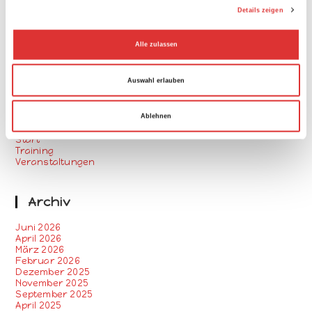
u
Harburger RG Newsletter März 2026
Details zeigen
Trainingslager der Harburger RG von 1951 auf Mallorca
n
g
Alle zulassen
s
Kategorien
a
Auswahl erlauben
Aktuelles
u
Allgemein
s
Newsletter
Radtourenfahren
Ablehnen
w
Rennsport
a
Start
Training
h
Veranstaltungen
l
Archiv
Juni 2026
April 2026
März 2026
Februar 2026
Dezember 2025
November 2025
September 2025
April 2025