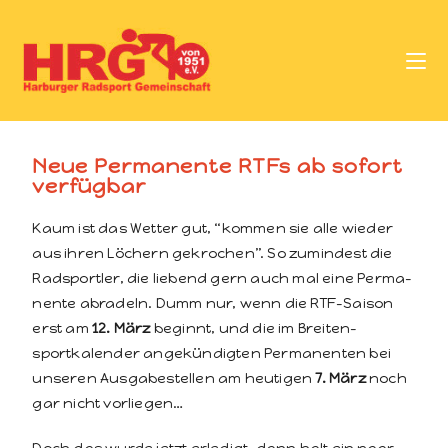
Neue Permanente RTFs ab sofort
verfügbar
Kaum ist das Wet­ter gut, “kom­men sie alle wieder
aus ihren Löch­ern gekrochen”. So zumin­d­est die
Rad­sportler, die liebend gern auch mal eine Per­ma­
nente abradeln. Dumm nur, wenn die RTF-Sai­son
erst am
12. März
begin­nt, und die im Bre­it­en­
sportkalen­der angekündigten Per­ma­nen­ten bei
unseren Aus­gabestellen am heuti­gen
7. März
noch
gar nicht vorliegen…