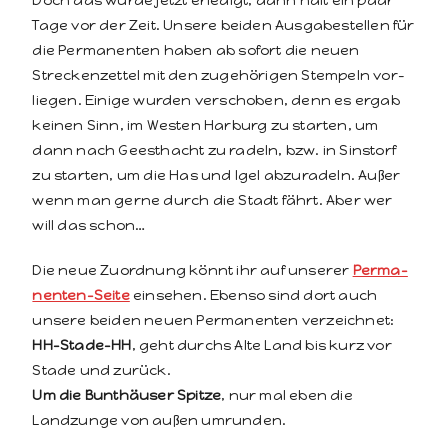
Doch das wurde jet­zt erledigt, dann halt ein paar
Tage vor der Zeit. Unsere bei­den Aus­gabestellen für
die Per­ma­nen­ten haben ab sofort die neuen
Strecken­zettel mit den zuge­höri­gen Stem­peln vor­
liegen. Einige wur­den ver­schoben, denn es ergab
keinen Sinn, im West­en Har­burg zu starten, um
dann nach Geesthacht zu radeln, bzw. in Sin­storf
zu starten, um die Has und Igel abzu­radeln. Außer
wenn man gerne durch die Stadt fährt. Aber wer
will das schon…
Die neue Zuord­nung kön­nt ihr auf unser­er
Per­ma­
nen­ten-Seite
ein­se­hen. Eben­so sind dort auch
unsere bei­den neuen Per­ma­nen­ten verzeichnet:
HH-Stade-HH
, geht durchs Alte Land bis kurz vor
Stade und zurück.
Um die Bun­thäuser Spitze
, nur mal eben die
Landzunge von außen umrunden.