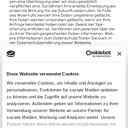
gen eine Über­tra­gung oder wir dazu geset­zlich
verpflichtet sind. Sie kön­nen Ihre erteilte Ein­willi­gung jed­
erzeit mit Wirkung für die Zukun­ft wider­rufen. Im Falle
des Wider­rufs wer­den Ihre Dat­en umge­hend gelöscht.
Ihre Dat­en wer­den anson­sten gelöscht, wenn wir Ihre
Anfrage bear­beit­et haben oder der Zweck der Spe­
icherung ent­fall­en ist. Sie kön­nen sich jed­erzeit über die
zu Ihrer Per­son gespe­icherten Dat­en informieren. Weit­
ere Infor­ma­tio­nen zum Daten­schutz find­en Sie auch in
der Daten­schutzerk­lärung dieser Webseite.
ABSENDEN
Diese Webseite verwendet Cookies
Wir verwenden Cookies, um Inhalte und Anzeigen zu
personalisieren, Funktionen für soziale Medien anbieten
Suche
zu können und die Zugriffe auf unsere Website zu
analysieren. Außerdem geben wir Informationen zu Ihrer
Verwendung unserer Website an unsere Partner für
soziale Medien, Werbung und Analysen weiter. Unsere
Partner führen diese Informationen möglicherweise mit