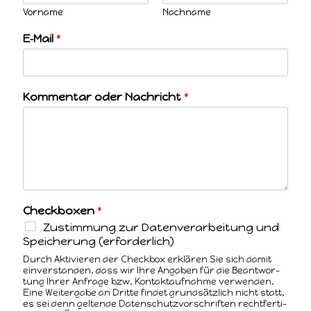
Vor­name
Nach­name
E‑Mail
*
Kom­men­tar oder Nachricht
*
Check­box­en
*
Zus­tim­mung zur Daten­ver­ar­beitung und
Spe­icherung (erforder­lich)
Durch Aktivieren der Check­box erk­lären Sie sich damit
ein­ver­standen, dass wir Ihre Angaben für die Beant­wor­
tung Ihrer Anfrage bzw. Kon­tak­tauf­nahme ver­wen­den.
Eine Weit­er­gabe an Dritte find­et grund­sät­zlich nicht statt,
es sei denn gel­tende Daten­schutzvorschriften recht­fer­ti­