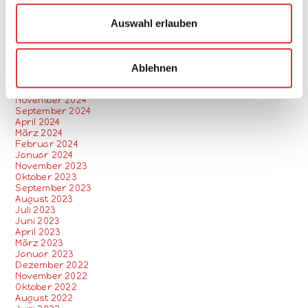
w
Februar 2026
Dezember 2025
a
Auswahl erlauben
November 2025
h
September 2025
April 2025
l
März 2025
Februar 2025
Ablehnen
Januar 2025
Dezember 2024
November 2024
September 2024
April 2024
März 2024
Februar 2024
Januar 2024
November 2023
Oktober 2023
September 2023
August 2023
Juli 2023
Juni 2023
April 2023
März 2023
Januar 2023
Dezember 2022
November 2022
Oktober 2022
August 2022