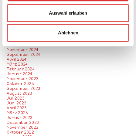
März 2026
w
Februar 2026
a
Dezember 2025
Auswahl erlauben
November 2025
h
September 2025
l
April 2025
März 2025
Ablehnen
Februar 2025
Januar 2025
Dezember 2024
November 2024
September 2024
April 2024
März 2024
Februar 2024
Januar 2024
November 2023
Oktober 2023
September 2023
August 2023
Juli 2023
Juni 2023
April 2023
März 2023
Januar 2023
Dezember 2022
November 2022
Oktober 2022