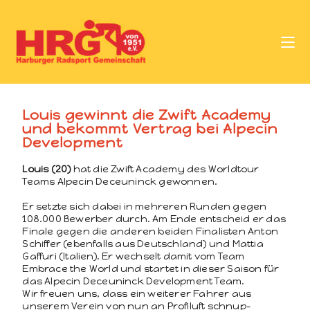
Louis gewinnt die Zwift Academy
und bekommt Vertrag bei Alpecin
Development
Louis (20)
hat die Zwift Acad­e­my des World­tour
Teams Alpecin Dece­un­inck gewonnen.
Er set­zte sich dabei in mehreren Run­den gegen
108.000 Bewer­ber durch. Am Ende entscheid er das
Finale gegen die anderen bei­den Final­is­ten Anton
Schif­fer (eben­falls aus Deutsch­land) und Mat­tia
Gaffu­ri (Ital­ien). Er wech­selt damit vom Team
Embrace the World und startet in dieser Sai­son für
das Alpecin Dece­un­inck Devel­op­ment Team.
Wir freuen uns, dass ein weit­er­er Fahrer aus
unserem Vere­in von nun an Pro­filuft schnup­