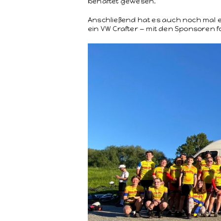
behaftet gewesen.
Anschließend hat es auch noch mal e
ein VW Crafter — mit den Spon­soren fo