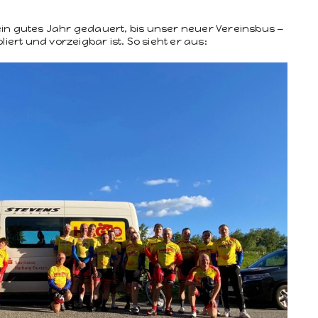
in gutes Jahr gedauert, bis unser neuer Vere­ins­bus —
liert und vorzeig­bar ist. So sieht er aus: