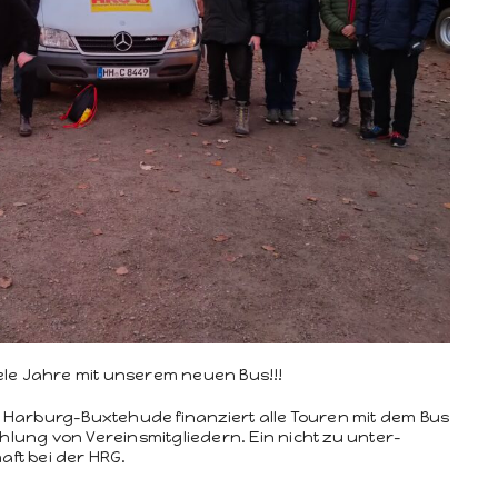
viele Jahre mit unserem neuen Bus!!!
Har­burg-Bux­te­hude finanziert alle Touren mit dem Bus
lung von Vere­ins­mit­gliedern. Ein nicht zu unter­
haft bei der HRG.