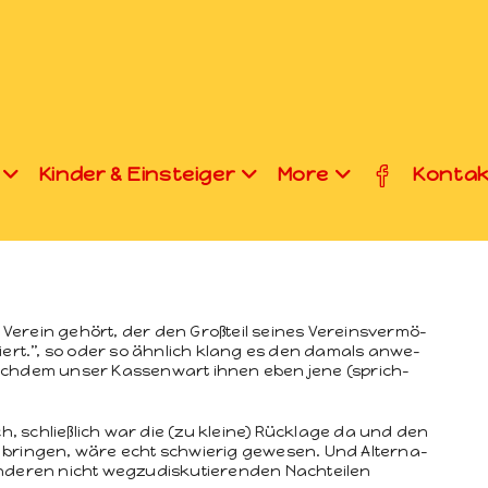
Kinder & Einsteiger
More
Kontak
re­in gehört, der den Großteil seines Vere­insver­mö­
iert.”, so oder so ähn­lich klang es den damals anwe­
ach­dem unser Kassen­wart ihnen eben jene (sprich­
 schließlich war die (zu kleine) Rück­lage da und den
brin­gen, wäre echt schwierig gewe­sen. Und Alter­na­
anderen nicht wegzud­isku­tieren­den Nachteilen