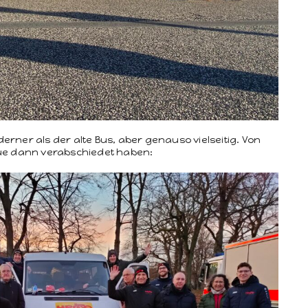
n­er als der alte Bus, aber genau­so viel­seit­ig. Von
ue dann ver­ab­schiedet haben: