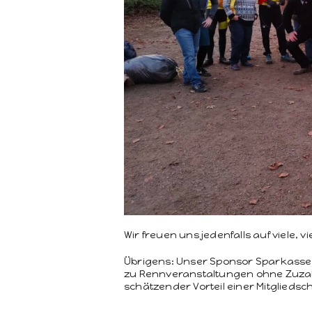
Wir freuen uns jeden­falls auf viele, 
Übri­gens: Unser Spon­sor Sparkasse 
zu Ren­nver­anstal­tun­gen ohne Zuzah
schätzen­der Vorteil ein­er Mit­glied­sc