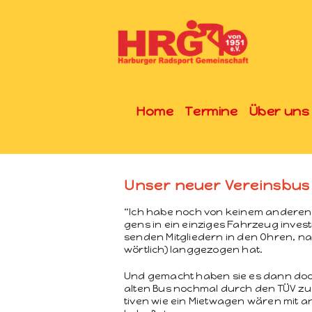
Home
Termine
Über uns
Unser neuer Vereinsbus
“Ich habe noch von keinem anderen Ve
gens in ein einziges Fahrzeug invest
senden Mit­gliedern in den Ohren, n
wörtlich) langge­zo­gen hat.
Und gemacht haben sie es dann doch,
alten Bus nochmal durch den TÜV zu 
tiv­en wie ein Miet­wa­gen wären mit 