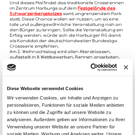
Und dieses Mal find­et das tra­di­tionelle Cross­ren­nen
im Zen­trum Har­burgs auf dem
Fest­gelände des
Schwarzen­berg­platzes
samt angren­zen­dem Park
statt. Diese Chance wollen wir nutzen, um so eine
tolle und außergewöhn­liche Ver­anstal­tung nah an
den Bürg­er zu brin­gen. Sollte die Ver­anstal­tung ein
Erfolg wer­den, würde sich die Har­burg­er RG damit
als Kan­di­dat der deutsch­landweit­en Bun­desli­ga
Crossserie empfehlen.
Am 2. Wei­h­nacht­stag wird allen Alter­sklassen,
aufgeteilt in 8 Wet­tbe­wer­ben, Ren­nen ange­boten.
Das zur Stevens Cyclo Cross­cup-Serie zäh­lende
Ren­nen zieht seit Jahrzehn­ten nicht nur Nord­
deutsche an, son­dern regelmäßig auch Ren­n­
fahrer aus Däne­mark und den Niederlanden.
Zwar ist es schon länger her, dass hier renom­
Diese Webseite verwendet Cookies
mierte Profis wie Klaus-Peter Thaler, Mike Kluge und
Albert Zweifel vor Ort waren, aber so eine Ver­anstal­
Wir verwenden Cookies, um Inhalte und Anzeigen zu
tung, die nur zwei Wochen vor der Deutschen Meis­
personalisieren, Funktionen für soziale Medien anbieten
ter­schaft ist, lassen sich viele Ren­n­fahrer aus ganz
Deutsch­land nicht entgehen.
zu können und die Zugriffe auf unsere Website zu
analysieren. Außerdem geben wir Informationen zu Ihrer
Verwendung unserer Website an unsere Partner für
soziale Medien, Werbung und Analysen weiter. Unsere