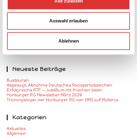
Alle zulassen
s
w
a
Auswahl erlauben
h
Suche
l
Ablehnen
Neueste Beiträge
Bustouren
Abgesagt: Abnahme Deutsches Radsportabzeichen
Erfolgreiche RTF — Jubiläum mit frischen Ideen
Harburger RG Newsletter März 2026
Trainingslager der Harburger RG von 1951 auf Mallorca
Kategorien
Aktuelles
Allgemein