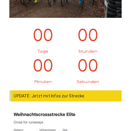
00
00
Tage
Stun­den
00
00
Minuten
Sekun­den
UPDATE: Jet­zt mit Infos zur Strecke.