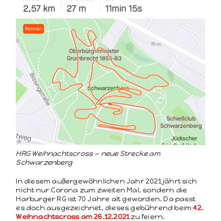
HRG Wei­h­nachtscross — neue Strecke am
Schwarzenberg
In diesem außergewöhn­lichen Jahr 2021 jährt sich
nicht nur Coro­na zum zweit­en Mal, son­dern die
Har­burg­er RG ist 70 Jahre alt gewor­den. Da passt
es doch aus­geze­ich­net, dieses gebührend beim
42.
Wei­h­nachtscross am 26.12.2021
zu feiern.