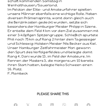
schaft kom­menden Sam­stag in
Wenholthausen/Sauerland.
Im Pelo­ton der Elite- und Ama­teur­fahrer spiel­ten
unsere Män­ner eben­falls eine wichtige Rolle. Neben
diversen Prämien­sprints, wom­it dann gle­ich auch
die Ben­zinkosten gedeckt wur­den, set­zte sich
beson­ders der Ham­burg­er Meis­ter Philipp in Szene.
Er enteilte dem Feld 4 km vor dem Ziel zusam­men mit
ein­er 3‑köpfigen Spitzen­gruppe. Schließlich spurtete
Phili nach 75 km auf Rang 2 hin­ter dem Tagessieger
und Schleswig-Hol­stein Meis­ter Nils Beck­er aus Kiel.
Unser Ham­burg­er Zeit­fahrmeis­ter Mori gewann
den Spurt des Ver­fol­ger­feldes und belegte damit
Rang 4. Dani wurde 13. im Feld der Ama­teure. Im
Ren­nen der Mas­ters 3, die mor­gens um 10 bere­its
ihren Start hat­ten, belegte Heiko Schween einen
16. Platz.
F. Plam­beck
PLEASE SHARE THIS