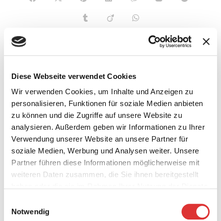
Suche
Diese Webseite verwendet Cookies
Wir verwenden Cookies, um Inhalte und Anzeigen zu
personalisieren, Funktionen für soziale Medien anbieten
zu können und die Zugriffe auf unsere Website zu
Neueste Beiträge
analysieren. Außerdem geben wir Informationen zu Ihrer
Bustouren
Verwendung unserer Website an unsere Partner für
Abgesagt: Abnahme Deutsches Radsportabzeichen
soziale Medien, Werbung und Analysen weiter. Unsere
Erfolgreiche RTF — Jubiläum mit frischen Ideen
Harburger RG Newsletter März 2026
Partner führen diese Informationen möglicherweise mit
Trainingslager der Harburger RG von 1951 auf Mallorca
weiteren Daten zusammen, die Sie ihnen bereitgestellt
haben oder die sie im Rahmen Ihrer Nutzung der Dienste
Kategorien
gesammelt haben.
E
Notwendig
i
Aktuelles