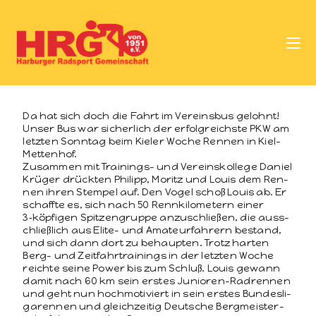
Da hat sich doch die Fahrt im Vere­ins­bus gelohnt!
Unser Bus war sicher­lich der erfol­gre­ich­ste PKW am
let­zten Son­ntag beim Kiel­er Woche Ren­nen in Kiel-
Mettenhof.
Zusam­men mit Train­ings- und Vere­in­skol­lege Daniel
Krüger drück­ten Philipp, Moritz und Louis dem Ren­
nen ihren Stem­pel auf. Den Vogel schoß Louis ab. Er
schaffte es, sich nach 50 Rennkilo­me­tern ein­er
3‑köpfigen Spitzen­gruppe anzuschließen, die auss­
chließlich aus Elite- und Ama­teur­fahrern bestand,
und sich dann dort zu behaupten. Trotz harten
Berg- und Zeit­fahrtrain­ings in der let­zten Woche
reichte seine Pow­er bis zum Schluß. Louis gewann
damit nach 60 km sein erstes Junioren-Radren­nen
und geht nun hochmo­tiviert in sein erstes Bun­desli­
garen­nen und gle­ichzeit­ig Deutsche Bergmeis­ter­