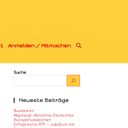
t
Anmelden / Mitmachen
Suche
Neueste Beiträge
Bustouren
Abgesagt: Abnahme Deutsches
Radsportabzeichen
Erfolgreiche RTF — Jubiläum mit