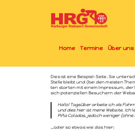
Home
Termine
Über uns
Dies ist eine Beispiel-Seite. Sie unter­s
Stelle bleibt und (bei den meis­ten Them
ten starten mit einem Impres­sum, der
sich poten­ziellen Besuch­ern der Web­s
Hal­lo! Tagsüber arbeite ich als Fahrra
und dies hier ist meine Web­site. Ic
Piña Coladas, jedoch weniger (ohne 
…oder so etwas wie das hier: