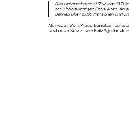
Das Unternehmen XYZ wurde 1971 gegrün
ta­tiv hochw­er­ti­gen Pro­duk­ten. An
Betrieb über 2.000 Men­schen und unter
Als neuer Word­Press-Benutzer soll­tes
und neue Seit­en und Beiträge für deine