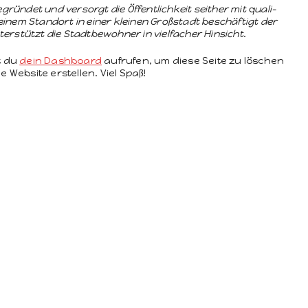
­det und ver­sorgt die Öffentlichkeit sei­ther mit qual­i­
 seinem Stan­dort in ein­er kleinen Großs­tadt beschäftigt der
­stützt die Stadt­be­wohn­er in vielfach­er Hinsicht.
t du
dein Dash­board
aufrufen, um diese Seite zu löschen
 Web­site erstellen. Viel Spaß!