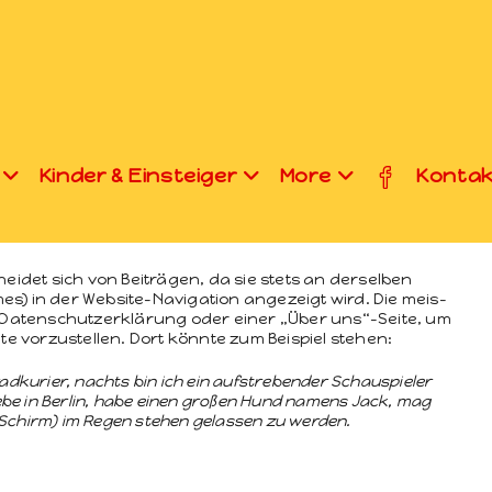
Kinder & Einsteiger
More
Kontak
chei­det sich von Beiträ­gen, da sie stets an der­sel­ben
es) in der Web­site-Nav­i­ga­tion angezeigt wird. Die meis­
 Daten­schutzerk­lärung oder ein­er „Über uns“-Seite, um
ite vorzustellen. Dort kön­nte zum Beispiel stehen:
d­kuri­er, nachts bin ich ein auf­streben­der Schaus­piel­er
h lebe in Berlin, habe einen großen Hund namens Jack, mag
Schirm) im Regen ste­hen gelassen zu werden.