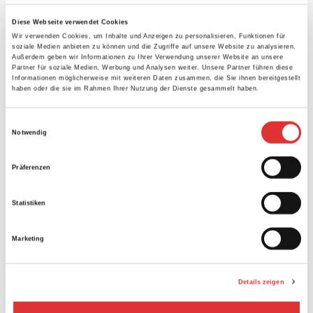
Aktuelles
Allgemein
Newsletter
Diese Webseite verwendet Cookies
Radtourenfahren
Wir verwenden Cookies, um Inhalte und Anzeigen zu personalisieren, Funktionen für
Rennsport
soziale Medien anbieten zu können und die Zugriffe auf unsere Website zu analysieren.
Start
Außerdem geben wir Informationen zu Ihrer Verwendung unserer Website an unsere
Training
Partner für soziale Medien, Werbung und Analysen weiter. Unsere Partner führen diese
Informationen möglicherweise mit weiteren Daten zusammen, die Sie ihnen bereitgestellt
Veranstaltungen
haben oder die sie im Rahmen Ihrer Nutzung der Dienste gesammelt haben.
Archiv
E
Notwendig
i
Juni 2026
April 2026
n
März 2026
Präferenzen
w
Februar 2026
Dezember 2025
i
November 2025
Statistiken
l
September 2025
April 2025
l
März 2025
Marketing
i
Februar 2025
Januar 2025
g
Dezember 2024
u
November 2024
Details zeigen
September 2024
n
April 2024
g