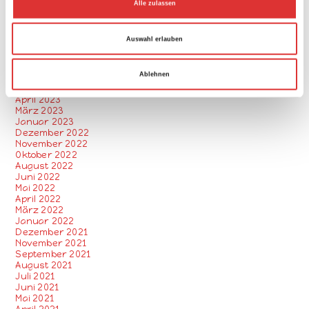
März 2024
Alle zulassen
Februar 2024
s
Januar 2024
a
November 2023
Auswahl erlauben
Oktober 2023
u
September 2023
s
August 2023
Ablehnen
Juli 2023
w
Juni 2023
a
April 2023
März 2023
h
Januar 2023
l
Dezember 2022
November 2022
Oktober 2022
August 2022
Juni 2022
Mai 2022
April 2022
März 2022
Januar 2022
Dezember 2021
November 2021
September 2021
August 2021
Juli 2021
Juni 2021
Mai 2021