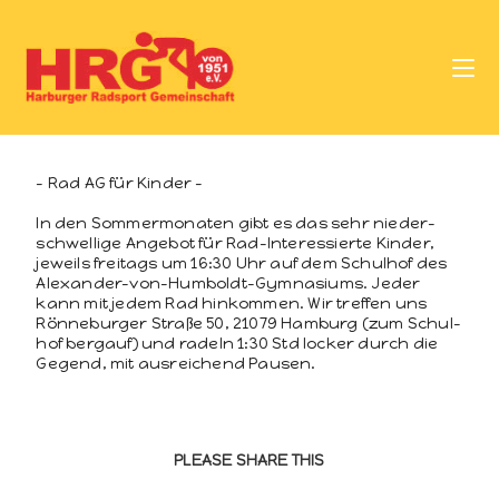
- Rad AG für Kinder -
In den Som­mer­monat­en gibt es das sehr nieder­
schwellige Ange­bot für Rad-Inter­essierte Kinder,
jew­eils fre­itags um 16:30 Uhr auf dem Schul­hof des
Alexan­der-von-Hum­boldt-Gym­na­si­ums. Jed­er
kann mit jedem Rad hinkom­men. Wir tre­f­fen uns
Rön­neb­urg­er Straße 50, 21079 Ham­burg (zum Schul­
hof bergauf) und radeln 1:30 Std lock­er durch die
Gegend, mit aus­re­ichend Pausen.
PLEASE SHARE THIS