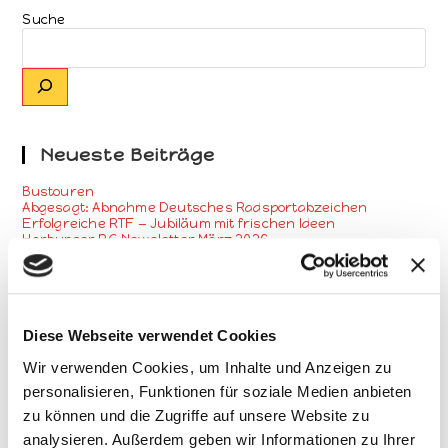
Suche
Neueste Beiträge
Bustouren
Abgesagt: Abnahme Deutsches Radsportabzeichen
Erfolgreiche RTF — Jubiläum mit frischen Ideen
Harburger RG Newsletter März 2026
Trainingslager der Harburger RG von 1951 auf Mallorca
Kategorien
Diese Webseite verwendet Cookies
Aktuelles
Allgemein
Wir verwenden Cookies, um Inhalte und Anzeigen zu
Newsletter
personalisieren, Funktionen für soziale Medien anbieten
Radtourenfahren
Rennsport
zu können und die Zugriffe auf unsere Website zu
Start
analysieren. Außerdem geben wir Informationen zu Ihrer
Training