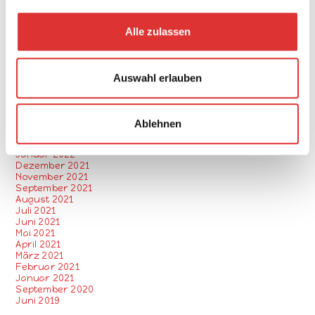
a
Juli 2023
Juni 2023
u
April 2023
Alle zulassen
s
März 2023
Januar 2023
w
Dezember 2022
a
November 2022
Auswahl erlauben
Oktober 2022
h
August 2022
l
Juni 2022
Mai 2022
Ablehnen
April 2022
März 2022
Januar 2022
Dezember 2021
November 2021
September 2021
August 2021
Juli 2021
Juni 2021
Mai 2021
April 2021
März 2021
Februar 2021
Januar 2021
September 2020
Juni 2019