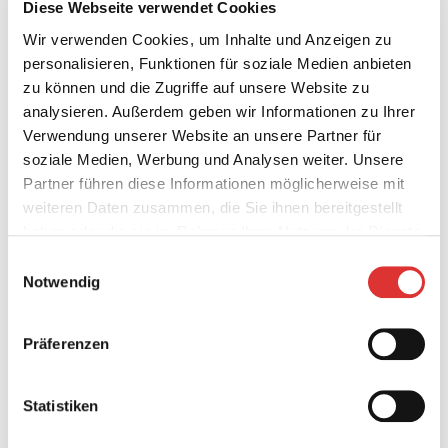
Diese Webseite verwendet Cookies
Wir verwenden Cookies, um Inhalte und Anzeigen zu
personalisieren, Funktionen für soziale Medien anbieten
Vereinsrennen —
zu können und die Zugriffe auf unsere Website zu
analysieren. Außerdem geben wir Informationen zu Ihrer
Einer Straße
Verwendung unserer Website an unsere Partner für
soziale Medien, Werbung und Analysen weiter. Unsere
Partner führen diese Informationen möglicherweise mit
Start nur für Vereinsmitglieder
weiteren Daten zusammen, die Sie ihnen bereitgestellt
Datum: 07.04.2023 — 11:00 Uhr
haben oder die sie im Rahmen Ihrer Nutzung der Dienste
Tre­ff­punkt: Brack­el, Marx­en­er Straße
gesammelt haben.
E
am Fried­hof
Notwendig
i
Mel­dung bis: 03.04.2023
n
w
Strecke: ca. 7,5 km Runde
Präferenzen
i
R1: Junioren U19 & Elite & Mas­ters 2 //
l
8 Rd = 60 km
l
Statistiken
R2: Mas­ters 4 & Mas­ters 3 // 6 Rd = 45
i
km